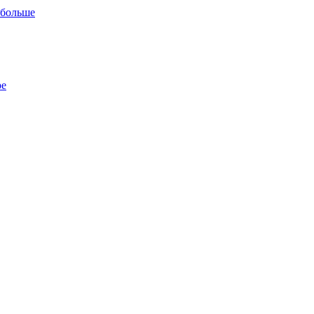
 больше
ре