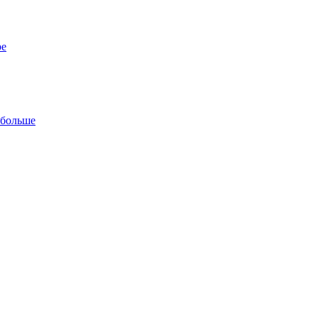
ре
 больше