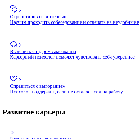
Отрепетировать интервью
Научим проходить собеседование и отвечать на неудобные
Вылечить синдром самозванца
Карьерный психолог поможет чувствовать себя увереннее
Справиться с выгоранием
Психолог поддержит, если не осталось сил на работу
Развитие карьеры
Развитие навыков и карьеры