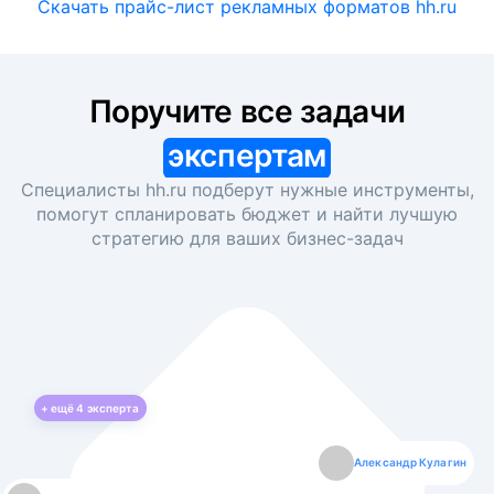
Скачать прайс-лист рекламных форматов hh.ru
Поручите все задачи
экспертам
Специалисты hh.ru подберут нужные инструменты,
помогут спланировать бюджет и найти лучшую
стратегию для ваших
бизнес-задач
+ ещё
4
эксперта
Екатерина Лазаренко
Александр Кулагин
Даниил Макаров
Борис Кашко
Юлия Изоитко