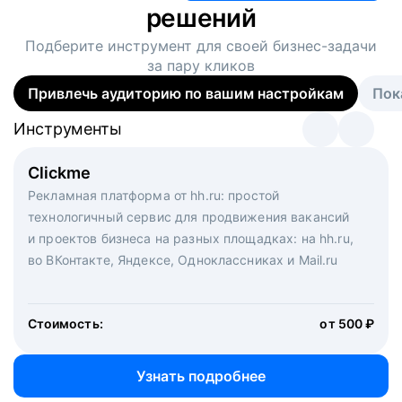
решений
Подберите инструмент для своей
бизнес-задачи
за пару кликов
Привлечь аудиторию по вашим настройкам
Пок
Инструменты
Инструменты
Инструменты
Виртуальный рекрутер
Clickme
Вакансия дня
Массовый подбор под ключ. Решите, сколько
Рекламная платформа от hh.ru: простой
Рекламный формат для вакансий на главной странице
кандидатов и когда вам нужно, и за дело возьмутся
технологичный сервис для продвижения вакансий
hh.ru. Увеличивает количество откликов
маркетологи, рекрутеры и проектные менеджеры
и проектов бизнеса на разных площадках: на hh.ru,
hh.ru с целым набором digital-инструментов
во ВКонтакте, Яндексе, Одноклассниках и Mail.ru
Стоимость:
от 200 000 ₽
Узнать подробнее
Стоимость:
от 500 ₽
Узнать подробнее
Узнать подробнее