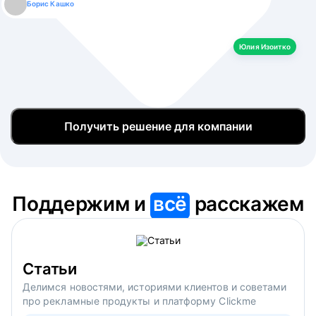
Борис Кашко
Юлия Изоитко
Александр Кулагин
Даниил Макаров
Екатерина Лазаренко
Юлия Изоитко
Получить решение для компании
Поддержим и
всё
расскажем
Статьи
Делимся новостями, историями клиентов и советами
про рекламные продукты и платформу Clickme