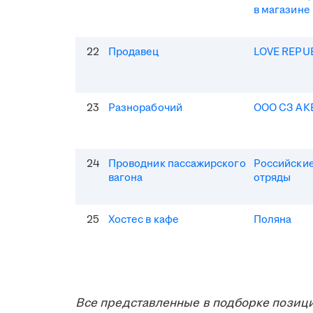
в магазине
22
Продавец
LOVE REPU
23
Разнорабочий
ООО СЗ АК
24
Проводник пассажирского
Российские
вагона
отряды
25
Хостес в кафе
Поляна
Все представленные в подборке позици