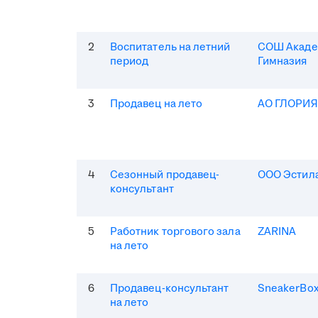
2
Воспитатель на летний
СОШ Акаде
период
Гимназия
3
Продавец на лето
АО ГЛОРИ
4
Сезонный продавец-
ООО Эстила
консультант
5
Работник торгового зала
ZARINA
на лето
6
Продавец-консультант
SneakerBo
на лето