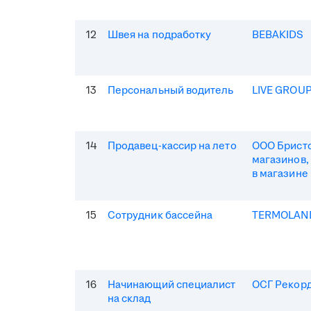
12
Швея на подработку
BEBAKIDS
13
Персональный водитель
LIVE GROU
14
Продавец-кассир на лето
ООО Бристо
магазинов,
в магазине
15
Сотрудник бассейна
TERMOLAN
16
Начинающий специалист
ОСГ Рекор
на склад