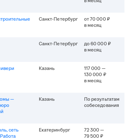
в месяц
строительные
Санкт-Петербург
от 70 000 ₽
в месяц
Санкт-Петербург
до 60 000 ₽
в месяц
ливери
Казань
117 000 —
130 000 ₽
в месяц
комы —
Казань
По результатам
бюро
собеседования
ий
ль, сеть
Екатеринбург
72 300 —
 Работа
79 500 ₽