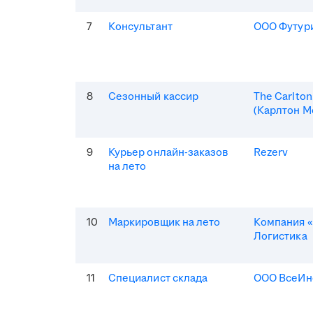
7
Консультант
ООО Футур
8
Сезонный кассир
The Carlto
(Карлтон М
9
Курьер онлайн-заказов
Rezerv
на лето
10
Маркировщик на лето
Компания «
Логистика
11
Специалист склада
ООО ВсеИн