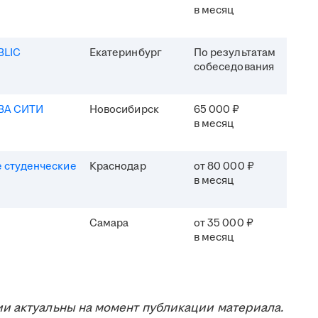
в месяц
BLIC
Екатеринбург
По результатам
собеседования
ВА СИТИ
Новосибирск
65 000 ₽
в месяц
 студенческие
Краснодар
от 80 000 ₽
в месяц
Самара
от 35 000 ₽
в месяц
и актуальны на момент публикации материала.