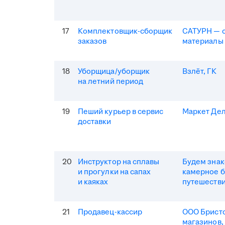
17
Комплектовщик-сборщик
САТУРН — 
заказов
материалы
18
Уборщица/уборщик
Взлёт, ГК
на летний период
19
Пеший курьер в сервис
Маркет Де
доставки
20
Инструктор на сплавы
Будем зна
и прогулки на сапах
камерное 
и каяках
путешеств
21
Продавец-кассир
ООО Бристо
магазинов,