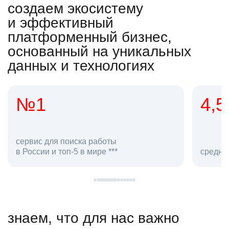
создаем экосистему
и эффективный
платформенный бизнес,
основанный на уникальных
данных и технологиях
4,5
20
сотруд
средняя оценка hh.ru как работодателя **
в hh.ru
знаем, что для нас важно