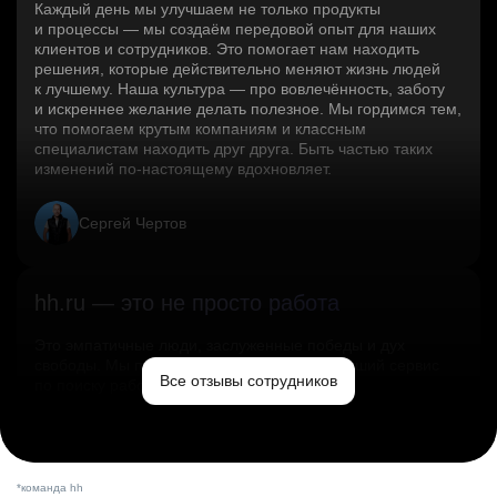
Каждый день мы улучшаем не только продукты
и процессы — мы создаём передовой опыт для наших
клиентов и сотрудников. Это помогает нам находить
решения, которые действительно меняют жизнь людей
к лучшему. Наша культура — про вовлечённость, заботу
и искреннее желание делать полезное. Мы гордимся тем,
что помогаем крутым компаниям и классным
специалистам находить друг друга. Быть частью таких
изменений по‑настоящему вдохновляет.
Сергей Чертов
hh.ru — это не просто работа
Это эмпатичные люди, заслуженные победы и дух
свободы. Мы помогаем миру и создаём лучший сервис
Все отзывы сотрудников
по поиску работы в стране.
Ольга Емельянова
*команда hh