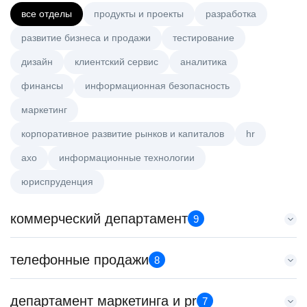
все отделы
продукты и проекты
разработка
развитие бизнеса и продажи
тестирование
дизайн
клиентский сервис
аналитика
финансы
информационная безопасность
маркетинг
корпоративное развитие рынков и капиталов
hr
axo
информационные технологии
юриспруденция
коммерческий департамент
9
Аналитик данных (направление Enterprise продаж)
телефонные продажи
8
HeadHunter::Коммерческий департамент
4 авг. 2026
Менеджер по продажам в сегменте малого и среднего
департамент маркетинга и pr
з/п не указана
7