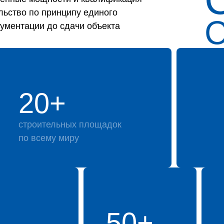
льство по принципу единого
кументации до сдачи объекта
20+
строительных площадок
по всему миру
50+