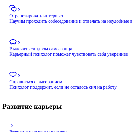
Отрепетировать интервью
Научим проходить собеседование и отвечать на неудобные
Вылечить синдром самозванца
Карьерный психолог поможет чувствовать себя увереннее
Справиться с выгоранием
Психолог поддержит, если не осталось сил на работу
Развитие карьеры
Развитие навыков и карьеры