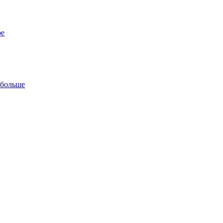
ре
 больше