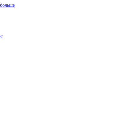
 больше
ре